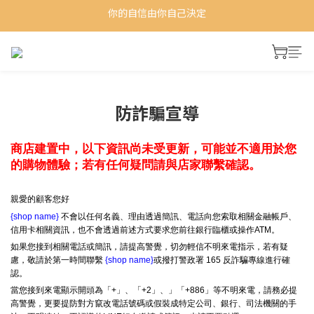
你的自信由你自己決定
你的自信由你自己決定
全館滿$1000免運未滿$1000超商店到店運費一律$65
加入會員首購享100元購物金
你的自信由你自己決定
防詐騙宣導
商店建置中，以下資訊尚未受更新，可能並不適用於您
的購物體驗；若有任何疑問請與店家聯繫確認。
親愛的顧客您好
{shop name}
不會以任何名義、理由透過簡訊、電話向您索取相關金融帳戶、
信用卡相關資訊，也不會透過前述方式要求您前往銀行臨櫃或操作ATM。
如果您接到相關電話或簡訊，請提高警覺，切勿輕信不明來電指示，若有疑
慮，敬請於第一時間聯繫
{shop name}
或撥打警政署 165 反詐騙專線進行確
認。
當您接到來電顯示開頭為「+」、「+2」、」「+886」等不明來電，請務必提
高警覺，更要提防對方竄改電話號碼或假裝成特定公司、銀行、司法機關的手