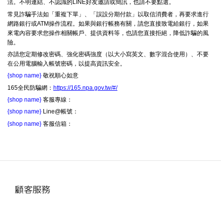
法。不明連結、不認識的LINE好友邀請或簡訊，也請不要點選。
常見詐騙手法如「重複下單」、「誤設分期付款」以取信消費者，再要求進行
網路銀行或ATM操作流程。如果與銀行帳務有關，請您直接致電給銀行，如果
來電內容要求您操作相關帳戶、提供資料等，也請您直接拒絕，降低詐騙的風
險。
亦請您定期修改密碼、強化密碼強度（以大小寫英文、數字混合使用）、不要
在公用電腦輸入帳號密碼，以提高資訊安全。
{shop name}
敬祝順心如意
165全民防騙網：
https://165.npa.gov.tw/#/
{shop name}
客服專線：
{shop name}
Line@帳號：
{shop name}
客服信箱：
顧客服務