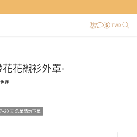
TWD
帶花花襯衫外罩-
0免運
-20 天 急單請勿下單