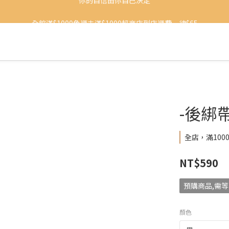
全館滿$1000免運未滿$1000超商店到店運費一律$65
你的自信由你自己決定
加入會員首購享100元購物金
你的自信由你自己決定
-後綁
全店，滿100
NT$590
預購商品,需等7
顏色