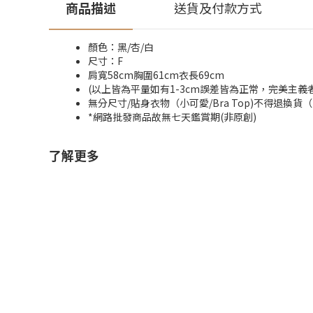
商品描述
送貨及付款方式
顏色：黑/杏/白
尺寸：F
肩寬58cm胸圍61cm衣長69cm
(以上皆為平量如有1-3cm誤差皆為正常，完美主義
無分尺寸/貼身衣物（小可愛/Bra Top)不得退
*網路批發商品故無七天鑑賞期(非原創)
了解更多