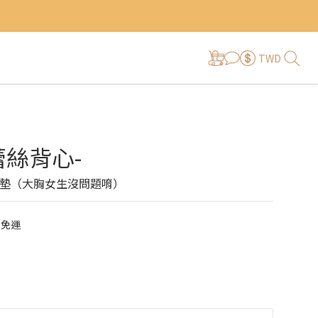
TWD
蕾絲背心-
墊（大胸女生沒問題唷）
0免運