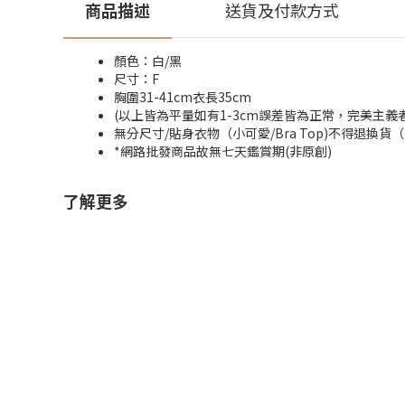
商品描述
送貨及付款方式
顏色：白/黑
尺寸：F
胸圍31-41cm衣長35cm
(以上皆為平量如有1-3cm誤差皆為正常，完美主義
無分尺寸/貼身衣物（小可愛/Bra Top)不得退
*網路批發商品故無七天鑑賞期(非原創)
了解更多