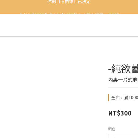
你的自信由你自己決定
全館滿$1000免運未滿$1000超商店到店運費一律$65
加入會員首購享100元購物金
你的自信由你自己決定
-純欲
內裏一片式胸
全店，滿100
NT$300
顏色