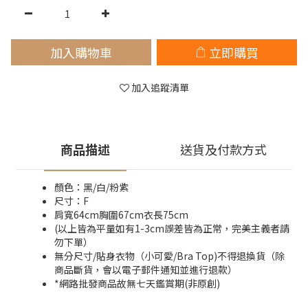
加入購物車
立即購買
加入追蹤清單
商品描述
送貨及付款方式
顏色：黑/白/粉紫
尺寸：F
肩寬64cm胸圍67cm衣長75cm
(以上皆為平量如有1-3cm誤差皆為正常，完美主義者請
勿下單）
無分尺寸/貼身衣物（小可愛/Bra Top)不得退換貨（除
商品斷貨，會以電子郵件通知並進行退款）
*網路批發商品故無七天鑑賞期(非原創)