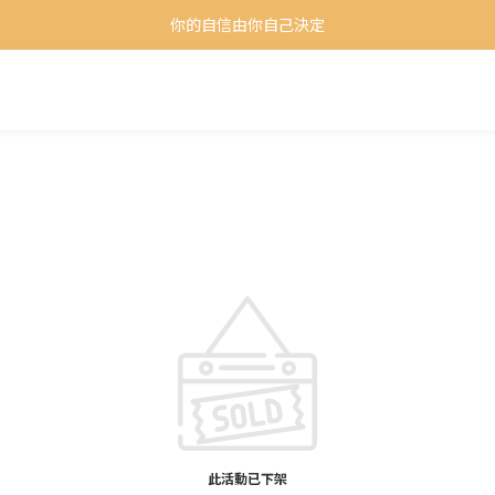
你的自信由你自己決定
你的自信由你自己決定
全館滿$1000免運未滿$1000超商店到店運費一律$65
加入會員首購享100元購物金
你的自信由你自己決定
此活動已下架